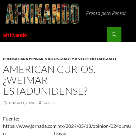
Saltar
al
contenido
Buscar
afriKando
PRENSA PARA PENSAR
,
VIDEOS GUAY (Y A VECES NO TAN GUAY)
AMERICAN CURIOS.
¿WEIMAR
ESTADUNIDENSE?
16 MAYO, 2024
DANIEL
Fuente:
https://www.jornada.com.mx/2024/05/13/opinion/024o1mu
n David