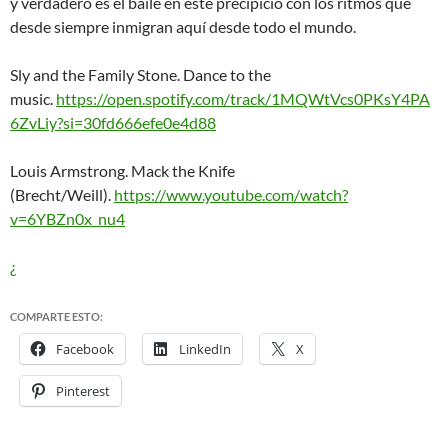
y verdadero es el baile en este precipicio con los ritmos que
desde siempre inmigran aquí desde todo el mundo.
Sly and the Family Stone. Dance to the
music.
https://open.spotify.com/track/1MQWtVcs0PKsY4PA
6ZvLiy?si=30fd666efe0e4d88
Louis Armstrong. Mack the Knife
(Brecht/Weill).
https://www.youtube.com/watch?
v=6YBZn0x_nu4
¿
COMPARTE ESTO:
Facebook
LinkedIn
X
Pinterest