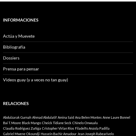
INFORMACIONES
Actúa y Muevete
Bibliografía
Dossiers
Prensa para pensar
Videos guay (y a veces no tan guay)
RELACIONES
Abdulzarak Gurnah
Ahmad Abdulatif
Amina Said
Ana Belen Montes
Anne Laure Bonnel
Bai T. Moore
Black Mango
Cheick Tidiane Seck
Chinelo Onwualu
Claudia Rodriguez Zuñiga
Cristopher Virlan Rios
Filadelfo Anzola Padilla
Gabriel Mwene Okoundji
Hussein Bachir Amadour
Jean Joseph Rabearivelo