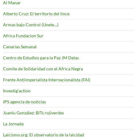
Al Manar
Alberto Cruz: El territorio del lince
Armas bajo Control (Unete…)
Africa Fundacion Sur
Canarias Semanal
Centro de Estudios para la Paz JM Delas
Comite de Solidaridad con el Africa Negra
Frente Antiimperialista Internacionalista (FAI)
Investig'action
IPS agencia de noticias
Juanlu González: BiTs rojiverdes
La Jornada
Laicismo.org: El observatorio de la laicidad