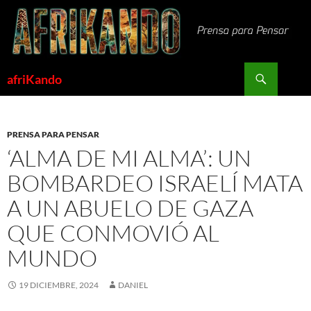
Saltar
al
contenido
Buscar
afriKando
PRENSA PARA PENSAR
‘ALMA DE MI ALMA’: UN
BOMBARDEO ISRAELÍ MATA
A UN ABUELO DE GAZA
QUE CONMOVIÓ AL
MUNDO
19 DICIEMBRE, 2024
DANIEL