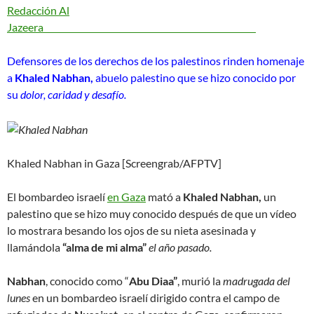
Redacción Al
Jazeera
1
6
Defensores de los derechos de los palestinos rinden homenaje
d
a
Khaled Nabhan,
abuelo palestino que se hizo conocido por
e
su
dolor, caridad y desafío.
d
i
c
i
e
Khaled Nabhan in Gaza [Screengrab/AFPTV]
m
b
El bombardeo israelí
en Gaza
mató a
Khaled Nabhan,
un
r
palestino que se hizo muy conocido después de que un vídeo
e
lo mostrara besando los ojos de su nieta asesinada y
d
llamándola
“alma de mi alma”
el año pasado.
e
2
Nabhan
, conocido como “
Abu Diaa”
, murió la
madrugada del
0
lunes
en un bombardeo israelí dirigido contra el campo de
2