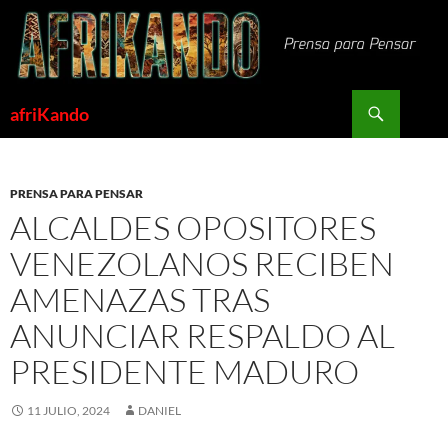
Saltar
al
contenido
Buscar
afriKando
PRENSA PARA PENSAR
ALCALDES OPOSITORES
VENEZOLANOS RECIBEN
AMENAZAS TRAS
ANUNCIAR RESPALDO AL
PRESIDENTE MADURO
11 JULIO, 2024
DANIEL