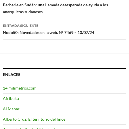
Navegación
Barbarie en Sudán: una llamada desesperada de ayuda a los
anarquistas sudaneses
de
entradas
ENTRADA SIGUIENTE
Nodo50: Novedades en la web. Nº 7469 – 10/07/24
ENLACES
14 milimetros.com
Afribuku
Al Manar
Alberto Cruz: El territorio del lince