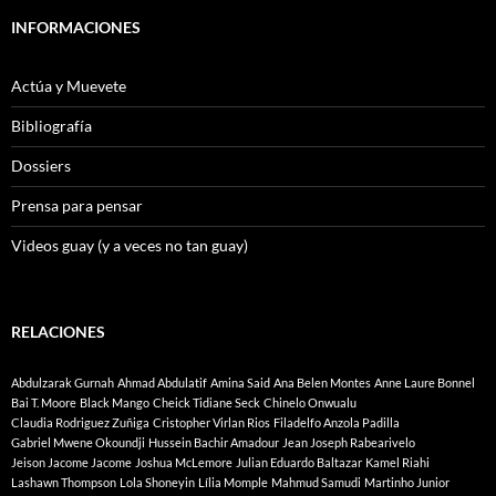
INFORMACIONES
Actúa y Muevete
Bibliografía
Dossiers
Prensa para pensar
Videos guay (y a veces no tan guay)
RELACIONES
Abdulzarak Gurnah
Ahmad Abdulatif
Amina Said
Ana Belen Montes
Anne Laure Bonnel
Bai T. Moore
Black Mango
Cheick Tidiane Seck
Chinelo Onwualu
Claudia Rodriguez Zuñiga
Cristopher Virlan Rios
Filadelfo Anzola Padilla
Gabriel Mwene Okoundji
Hussein Bachir Amadour
Jean Joseph Rabearivelo
Jeison Jacome Jacome
Joshua McLemore
Julian Eduardo Baltazar
Kamel Riahi
Lashawn Thompson
Lola Shoneyin
Lília Momple
Mahmud Samudi
Martinho Junior