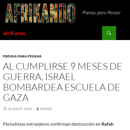
Saltar
al
contenido
Buscar
afriKando
PRENSA PARA PENSAR
AL CUMPLIRSE 9 MESES DE
GUERRA, ISRAEL
BOMBARDEA ESCUELA DE
GAZA
10 JULIO, 2024
DANIEL
Periodistas extranjeros confirman destrucción en
Rafah