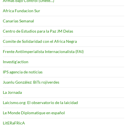
Armas bajo Control (Unete…)
Africa Fundacion Sur
Canarias Semanal
Centro de Estudios para la Paz JM Delas
Comite de Solidaridad con el Africa Negra
Frente Antiimperialista Internacionalista (FAI)
Investig'action
IPS agencia de noticias
Juanlu González: BiTs rojiverdes
La Jornada
Laicismo.org: El observatorio de la laicidad
Le Monde Diplomatique en español
LitERaFRicA