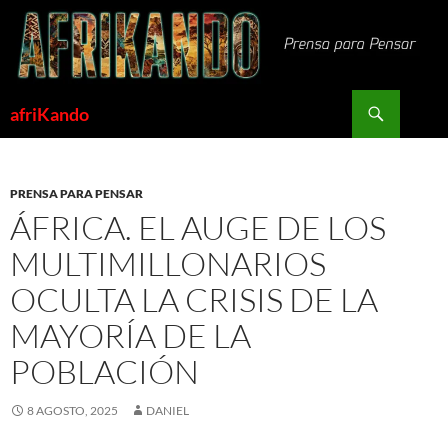
Saltar
al
contenido
Buscar
afriKando
PRENSA PARA PENSAR
ÁFRICA. EL AUGE DE LOS
MULTIMILLONARIOS
OCULTA LA CRISIS DE LA
MAYORÍA DE LA
POBLACIÓN
8 AGOSTO, 2025
DANIEL