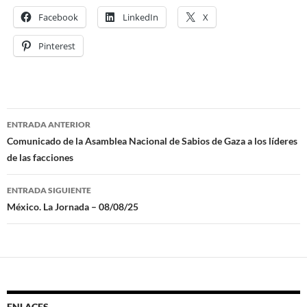
Facebook
LinkedIn
X
Pinterest
ENTRADA ANTERIOR
Navegación
Comunicado de la Asamblea Nacional de Sabios de Gaza a los líderes
de las facciones
de
entradas
ENTRADA SIGUIENTE
México. La Jornada – 08/08/25
ENLACES