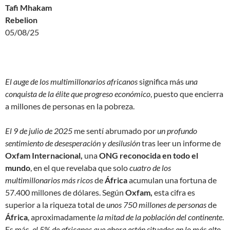
Tafi Mhakam
Rebelion
05/08/25
El auge de los multimillonarios africanos
significa más
una
conquista de la élite que progreso económico
, puesto que encierra
a millones de personas en la pobreza.
El 9 de julio de 2025
me sentí abrumado por
un profundo
sentimiento de desesperación y desilusión
tras leer un informe de
Oxfam Internacional,
una
ONG reconocida en todo el
mundo
, en el que revelaba que solo
cuatro de los
multimillonarios más ricos
de
África
acumulan una fortuna de
57.400 millones de dólares. Según
Oxfam,
esta cifra es
superior a la riqueza total de
unos 750 millones de personas
de
África
, aproximadamente
la mitad de la población del continente
.
Es más,
el 5% de africanos que ahora están situados en lo más alto