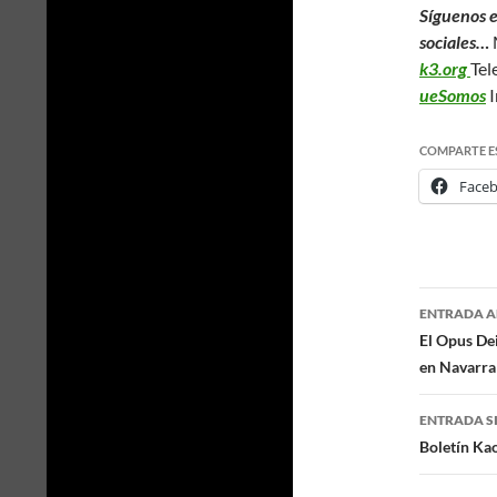
Síguenos 
sociales…
k3.org
Tel
ueSomos
I
COMPARTE E
Face
ENTRADA A
Naveg
El Opus Dei
en Navarra
de
entra
ENTRADA S
Boletín Ka