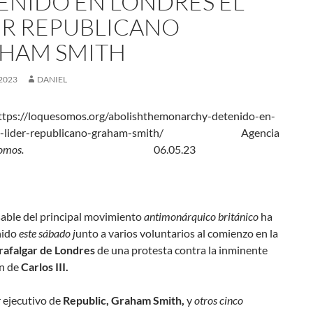
ENIDO EN LONDRES EL
ER REPUBLICANO
HAM SMITH
2023
DANIEL
ttps://loquesomos.org/abolishthemonarchy-detenido-en-
-el-lider-republicano-graham-smith/ Agencia
QSomos.
06.05.23
able del principal movimiento
antimonárquico británico
ha
nido
este sábado j
unto a varios voluntarios al comienzo en la
rafalgar de Londres
de una protesta contra la inminente
n de
Carlos III.
r ejecutivo de
Republic, Graham Smith,
y
otros cinco