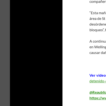
compañer
“Esta mañ
área de St
desórdene
bloqueo”, 
A continua
en Welling
causar dañ
Ver video
detenido-
@Republic
https://w