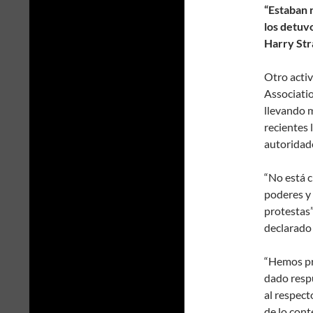
“Estaban 
los detuvo
Harry Str
Otro activ
Associatio
llevando m
recientes 
autoridade
“No está c
poderes y 
protestas”
declarado
“Hemos pr
dado resp
al respect
de lo cont