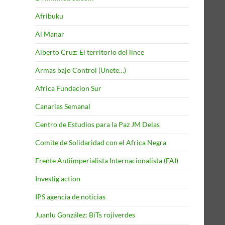
Afribuku
Al Manar
Alberto Cruz: El territorio del lince
Armas bajo Control (Unete…)
Africa Fundacion Sur
Canarias Semanal
Centro de Estudios para la Paz JM Delas
Comite de Solidaridad con el Africa Negra
Frente Antiimperialista Internacionalista (FAI)
Investig'action
IPS agencia de noticias
Juanlu González: BiTs rojiverdes