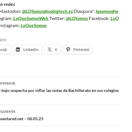
en redes
Mastodon:
@LQSomos@nobigtech.es
Diaspora*:
lqsomos@w
egram:
LoQueSomosWeb
Twitter:
@LQSomos
Facebook:
LoQ
nstagram:
LoQueSomos
STO:
book
LinkedIn
X
Pinterest
NTERIOR
ación
 bajo sospecha por inflar las notas de Bachillerato en sus colegios
das
IGUIENTE
osenlared.net – 06.05.23