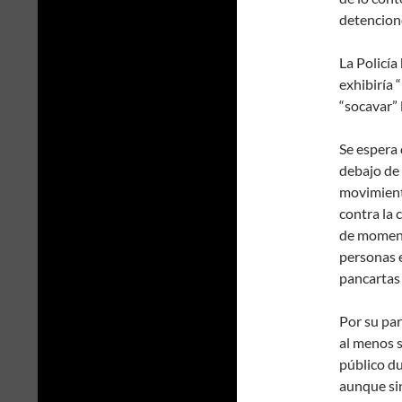
detencion
La Policía
exhibiría 
“socavar” 
Se espera
debajo de 
movimient
contra la 
de moment
personas e
pancartas 
Por su par
al menos s
público du
aunque sin