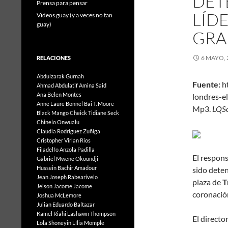
DET
Prensa para pensar
LÍD
Videos guay (y a veces no tan
guay)
GRA
6 MAYO, 
RELACIONES
Abdulzarak Gurnah
Fuente:
h
Ahmad Abdulatif
Amina Said
Ana Belen Montes
londres
Anne Laure Bonnel
Bai T. Moore
Mp3.
L
Black Mango
Cheick Tidiane Seck
Chinelo Onwualu
Claudia Rodriguez Zuñiga
Cristopher Virlan Rios
Filadelfo Anzola Padilla
El respons
Gabriel Mwene Okoundji
Hussein Bachir Amadour
sido dete
Jean Joseph Rabearivelo
plaza de
T
Jeison Jacome Jacome
coronació
Joshua McLemore
Julian Eduardo Baltazar
Kamel Riahi
Lashawn Thompson
El directo
Lola Shoneyin
Lília Momple