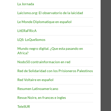
La Jornada
Laicismo.org: El observatorio de la laicidad
Le Monde Diplomatique en español
LitERaFRicA
LQS: LoQueSomos
Mundo negro digital. ¿Que esta pasando en
Africa?
Nodo50 contrainformacion en red
Red de Solidaridad con los Prisioneros Palestinos
Red Voltaire en español
Resumen Latinoamericano
Revue Noire, en frances e ingles
TeleSUR