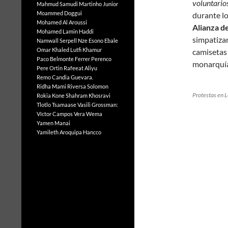
voluntario
Mahmud Samudi
Martinho Junior
Moammed Doggui
durante lo
Mohamed Al Aroussi
Alianza d
Mohamed Lamin Haddi
simpatizan
Namwall Serpell
Nze Esono Ebale
Omar Khaled Lutfi Khamur
camisetas 
Paco Belmonte Ferrer
Perenco
monarquía
Pere Ortin
Rafeeat Aliyu
Remo Candia Guevara.
Ridha Mami
Riversa Solomon
Protestas en L
Rokia Kone
Shahram Khosravi
Tlotlo Tsamaase
Vasili Grossman:
Víctor Campos Vera
Wema
Yamen Manai
Yamileth Aroquipa Hancco