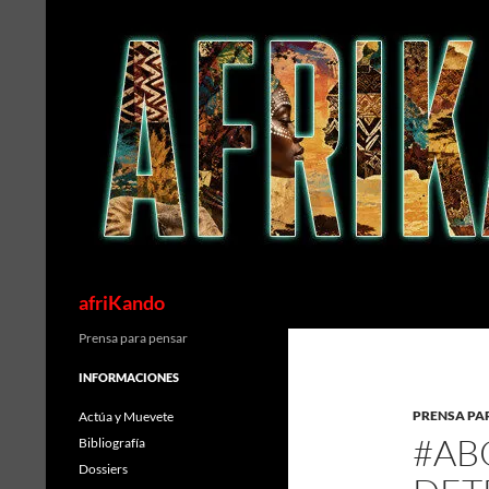
Saltar
al
contenido
Buscar
afriKando
Prensa para pensar
INFORMACIONES
PRENSA PA
Actúa y Muevete
#AB
Bibliografía
Dossiers