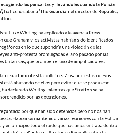
recogiendo las pancartas y llevándolas cuando la Policía
”,
ha hecho saber a
‘The Guardian’
el director de
Republic,
atton.
ista, Luke Whiting, ha explicado a la agencia Press
n que Graham y los activistas habrían sido identificados
egáfonos en lo que supondría una violación de las
leyes anti-protesta promulgadas el año pasado por las
s británicas, que prohíben el uso de amplificadores.
laro exactamente si la policía está usando estos nuevos
si está abusando de ellos para evitar que se produzcan
, ha declarado Whiting, mientras que Stratton se ha
 sorprendido por las detenciones.
eguntado por qué han sido detenidos pero no nos han
uesta. Habíamos mantenido varias reuniones con la Policía
o y en principio todo el ruido que hacíamos entraba dentro
emplado”, ha añadido el director de Republic sobre las