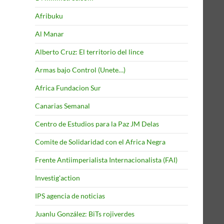
Afribuku
Al Manar
Alberto Cruz: El territorio del lince
Armas bajo Control (Unete…)
Africa Fundacion Sur
Canarias Semanal
Centro de Estudios para la Paz JM Delas
Comite de Solidaridad con el Africa Negra
Frente Antiimperialista Internacionalista (FAI)
Investig'action
IPS agencia de noticias
Juanlu González: BiTs rojiverdes