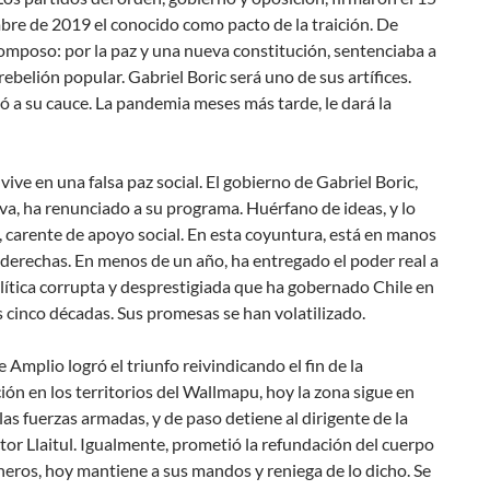
bre de 2019 el conocido como
pacto de la traición
. De
mposo: por la paz y una nueva constitución, sentenciaba a
rebelión popular. Gabriel Boric será uno de sus artífices.
ó a su cauce. La pandemia meses más tarde, le dará la
vive en una falsa paz social. El gobierno de Gabriel Boric,
tiva, ha renunciado a su programa. Huérfano de ideas, y lo
 carente de apoyo social. En esta coyuntura, está en manos
 derechas. En menos de un año, ha entregado el poder real a
olítica corrupta y desprestigiada que ha gobernado Chile en
s cinco décadas. Sus promesas se han volatilizado.
te Amplio logró el triunfo reivindicando el fin de la
ción en los territorios del Wallmapu, hoy la zona sigue en
as fuerzas armadas, y de paso detiene al dirigente de la
r ­Llaitul. Igualmente, prometió la refundación del cuerpo
eros, hoy mantiene a sus mandos y reniega de lo dicho. Se