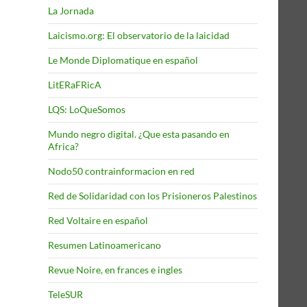
La Jornada
Laicismo.org: El observatorio de la laicidad
Le Monde Diplomatique en español
LitERaFRicA
LQS: LoQueSomos
Mundo negro digital. ¿Que esta pasando en
Africa?
Nodo50 contrainformacion en red
Red de Solidaridad con los Prisioneros Palestinos
Red Voltaire en español
Resumen Latinoamericano
Revue Noire, en frances e ingles
TeleSUR