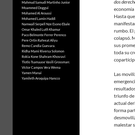
dos derech
Mahmud Samudi
Martinho Junior
Moammed Doggui
economía 
Mohamed Al Aroussi
Hasta que
Mohamed Lamin Haddi
manifesta
Namwall Serpell
Nze Esono Ebale
Omar Khaled Lutfi Khamur
rumbo. El 
Paco Belmonte Ferrer
Perenco
colapsó. M
Pere Ortin
Rafeeat Aliyu
sus prome
Remo Candia Guevara.
Ridha Mami
Riversa Solomon
toda su cr
Rokia Kone
Shahram Khosravi
copartícip
Tlotlo Tsamaase
Vasili Grossman:
Víctor Campos Vera
Wema
Yamen Manai
Las movili
Yamileth Aroquipa Hancco
emergencia
resultados
triunfo de
actual der
forma par
desmoviliz
malestar 