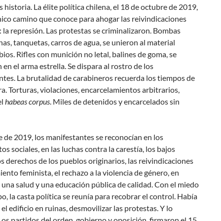
 historia. La élite política chilena, el 18 de octubre de 2019,
ico camino que conoce para ahogar las reivindicaciones
 la represión. Las protestas se criminalizaron. Bombas
as, tanquetas, carros de agua, se unieron al material
bios. Rifles con munición
no letal
, balines de goma, se
 en el arma estrella. Se dispara al rostro de los
tes. La brutalidad de carabineros recuerda los tiempos de
ra. Torturas, violaciones, encarcelamientos arbitrarios,
el
habeas corpus
. Miles de detenidos y encarcelados sin
 de 2019, los manifestantes se reconocían en los
s sociales, en las luchas contra la carestía, los bajos
los derechos de los pueblos originarios, las reivindicaciones
ento feminista, el rechazo a la violencia de género, en
una salud y una educación pública de calidad. Con el miedo
po, la casta política se reunía para recobrar el control. Había
el edificio en ruinas, desmovilizar las protestas. Y lo
Los partidos del orden, gobierno y oposición, firmaron el 15