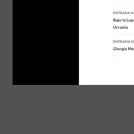
ENTRADA A
Naveg
Bajo la Lup
Ucrania
de
entra
ENTRADA S
Giorgia Mel