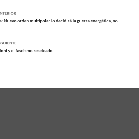
NTERIOR
ación
a: Nuevo orden multipolar lo decidirá la guerra energética, no
das
IGUIENTE
oni y el fascismo reseteado