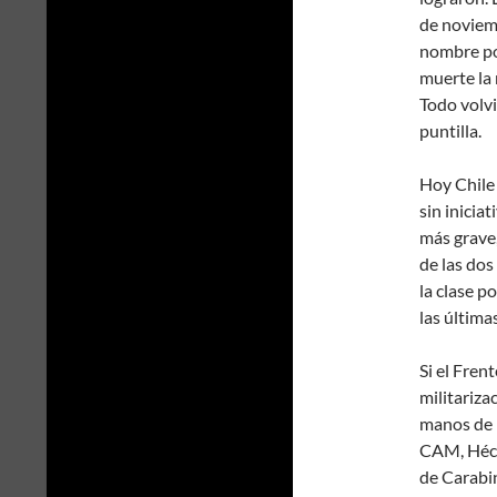
de noviem
nombre po
muerte la 
Todo volvi
puntilla.
Hoy Chile 
sin inicia
más grave,
de las dos
la clase p
las última
Si el Fren
militariza
manos de l
CAM, Hécto
de Carabin