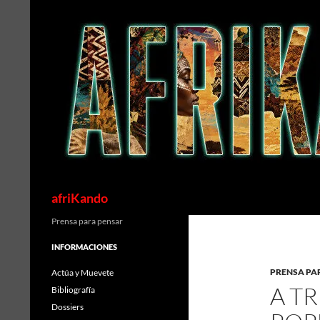
Saltar
al
contenido
Buscar
afriKando
Prensa para pensar
INFORMACIONES
PRENSA PA
Actúa y Muevete
A T
Bibliografía
Dossiers