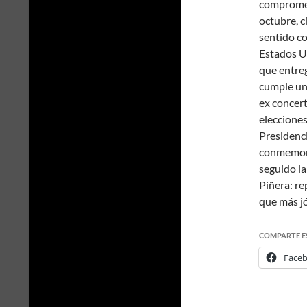
comprometi
octubre, c
sentido co
Estados Un
que entreg
cumple un 
ex concert
elecciones
Presidenci
conmemorac
seguido la
Piñera: re
que más jó
COMPARTE E
Face