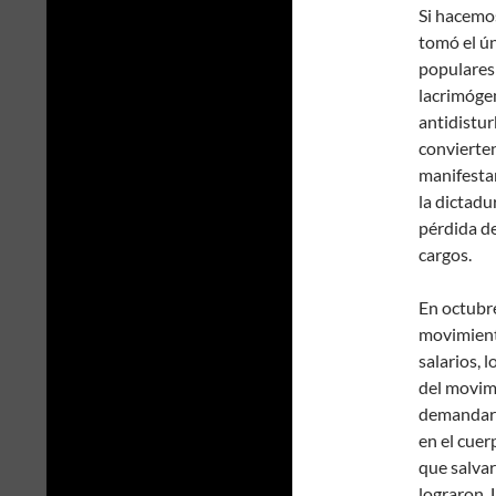
Si hacemos
tomó el ún
populares:
lacrimógen
antidistur
convierten
manifestan
la dictadu
pérdida d
cargos.
En octubre
movimiento
salarios, 
del movimi
demandar 
en el cuer
que salvar 
lograron. 