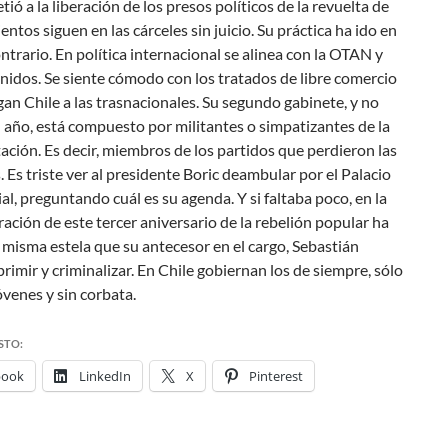
ó a la liberación de los presos políticos de la revuelta de
ientos siguen en las cárceles sin juicio. Su práctica ha ido en
ntrario. En política internacional se alinea con la OTAN y
idos. Se siente cómodo con los tratados de libre comercio
an Chile a las trasnacionales. Su segundo gabinete, y no
año, está compuesto por militantes o simpatizantes de la
ación. Es decir, miembros de los partidos que perdieron las
. Es triste ver al presidente Boric deambular por el Palacio
al, preguntando cuál es su agenda. Y si faltaba poco, en la
ión de este tercer aniversario de la rebelión popular ha
 misma estela que su antecesor en el cargo, Sebastián
primir y criminalizar. En Chile gobiernan los de siempre, sólo
venes y sin corbata.
STO:
book
LinkedIn
X
Pinterest