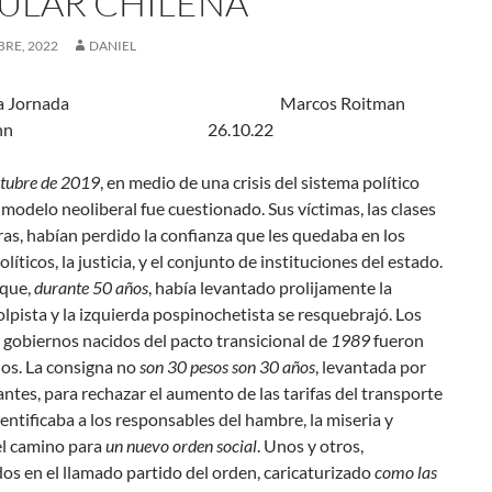
ULAR CHILENA
RE, 2022
DANIEL
La Jornada Marcos Roitman
enmann 26.10.22
ctubre de 2019
, en medio de una crisis del sistema político
l modelo neoliberal fue cuestionado. Sus víctimas, las clases
as, habían perdido la confianza que les quedaba en los
líticos, la justicia, y el conjunto de instituciones del estado.
 que,
durante 50 años
, había levantado prolijamente la
lpista y la izquierda pospinochetista se resquebrajó. Los
 gobiernos nacidos del pacto transicional de
1989
fueron
dos. La consigna
no
son 30 pesos son 30 años
, levantada por
antes, para rechazar el aumento de las tarifas del transporte
dentificaba a los responsables del hambre, la miseria y
el camino para
un nuevo orden social
. Unos y otros,
os en el llamado partido del orden, caricaturizado
como
las