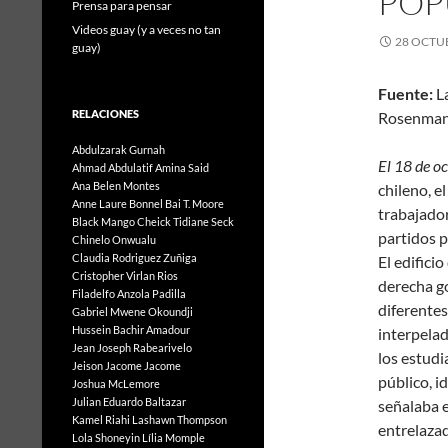
POP
Prensa para pensar
Videos guay (y a veces no tan
28 OCTUB
guay)
Fuente:
RELACIONES
Ros
Abdulzarak Gurnah
El 18 de o
Ahmad Abdulatif
Amina Said
Ana Belen Montes
chileno, e
Anne Laure Bonnel
Bai T. Moore
trabajador
Black Mango
Cheick Tidiane Seck
partidos po
Chinelo Onwualu
Claudia Rodriguez Zuñiga
El edificio
Cristopher Virlan Rios
derecha go
Filadelfo Anzola Padilla
diferentes
Gabriel Mwene Okoundji
Hussein Bachir Amadour
interpela
Jean Joseph Rabearivelo
los estudi
Jeison Jacome Jacome
público, i
Joshua McLemore
Julian Eduardo Baltazar
señalaba 
Kamel Riahi
Lashawn Thompson
entrelazad
Lola Shoneyin
Lília Momple