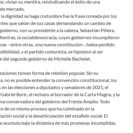
as
, vivían su mentira, reivindicando el éxito de una
de mercado.
 la dignidad se haga costumbre
fue la frase coreada por los
ntes que salían de sus casas demandando un cambio de
gobierno, con su presidente a la cabeza, Sebastián Piñera,
ientras, la socialdemocracia, cuyos gobiernos incumplieron
sas –entre otras, una nueva constitución–, había perdido
edibilidad, y el partido comunista, se hipotecó al ser
e del segundo gobierno de Michelle Bachelet.
zaciones toman forma de rebelión popular. Sin su
, no es posible entender la convención constitucional, los
 en las elecciones a diputados y senadores de 2021, el
 Gabriel Boric, el rechazo al borrador de la Carta Magna, y la
iva conservadora del gobierno del Frente Amplio. Todo
te de un mismo proceso que ha culminado en la
ación social y la desarticulación del estallido social. El
se acumula bajo la dinámica de más promesas incumplidas.