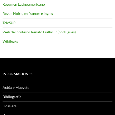
Resumen Latinoamericano
Revue Noire, en frances e ingles
TeleSUR
Web del profesor Renato Fialho Jr.(portugués)
Wikileaks
INFORMACIONES
Actúa y Muevete
Bibliografía
Dossiers