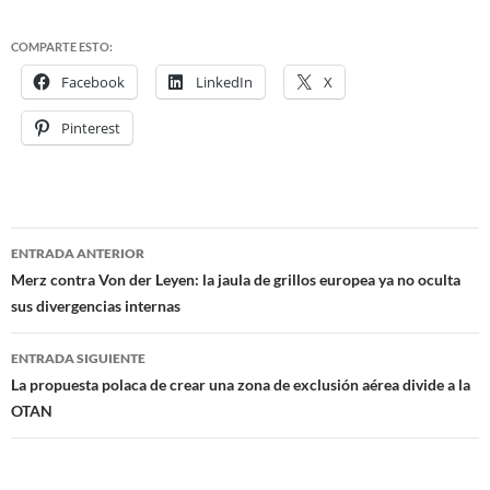
COMPARTE ESTO:
Facebook
LinkedIn
X
Pinterest
ENTRADA ANTERIOR
Navegación
Merz contra Von der Leyen: la jaula de grillos europea ya no oculta
sus divergencias internas
de
entradas
ENTRADA SIGUIENTE
La propuesta polaca de crear una zona de exclusión aérea divide a la
OTAN