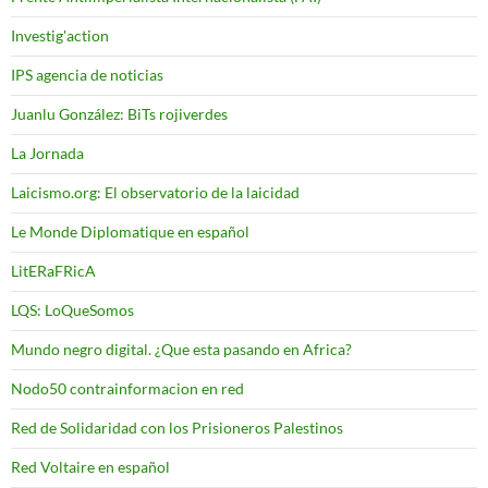
Investig'action
IPS agencia de noticias
Juanlu González: BiTs rojiverdes
La Jornada
Laicismo.org: El observatorio de la laicidad
Le Monde Diplomatique en español
LitERaFRicA
LQS: LoQueSomos
Mundo negro digital. ¿Que esta pasando en Africa?
Nodo50 contrainformacion en red
Red de Solidaridad con los Prisioneros Palestinos
Red Voltaire en español