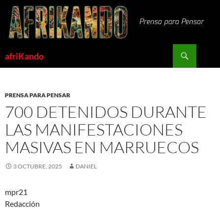
Saltar
al
contenido
Buscar
afriKando
PRENSA PARA PENSAR
700 DETENIDOS DURANTE
LAS MANIFESTACIONES
MASIVAS EN MARRUECOS
3 OCTUBRE, 2025
DANIEL
mpr21
Redacción