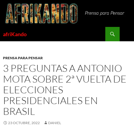
Saltar
al
contenido
Buscar
afriKando
PRENSA PARA PENSAR
3 PREGUNTAS A ANTONIO
MOTA SOBRE 2ª VUELTA DE
ELECCIONES
PRESIDENCIALES EN
BRASIL
23 OCTUBRE, 2022
DANIEL