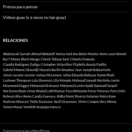
Prensa para pensar
Videos guay (y a veces no tan guay)
RELACIONES
Abdulzarak Gurnah
Ahmad Abdulatif
Amina Said
Ana Belen Montes
Anne Laure Bonnel
Bai T. Moore
Black Mango
Cheick Tidiane Seck
Chinelo Onwualu
Claudia Rodriguez Zuñiga
Cristopher Virlan Rios
Filadelfo Anzola Padilla
Gabriel Mwene Okoundji
Hussein Bachir Amadour
Jean Joseph Rabearivelo
Jeison Jacome Jacome
Joshua McLemore
Julian Eduardo Baltazar
Kamel Riahi
Lashawn Thompson
Lola Shoneyin
Lília Momple
Mahmud Samudi
Martinho Junior
Moammed Doggui
Mohamed Al Aroussi
Mohamed Lamin Haddi
Namwall Serpell
Nze Esono Ebale
Omar Khaled Lutfi Khamur
Paco Belmonte Ferrer
Perenco
Pere Ortin
Rafeeat Aliyu
Remo Candia Guevara.
Ridha Mami
Riversa Solomon
Rokia Kone
Shahram Khosravi
Tlotlo Tsamaase
Vasili Grossman:
Víctor Campos Vera
Wema
Yamen Manai
Yamileth Aroquipa Hancco
Funciona gracias a WordPress