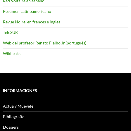
Red Voltaire en español
Resumen Latinoamericano
Revue Noire, en frances e ingles
TeleSUR
Web del profesor Renato Fialho Jr.(portugués)
Wikileaks
INFORMACIONES
Actúa y Muevete
Bibliografía
Dossiers