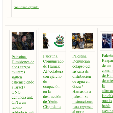
continuar leyendo
Palesti
Palestina.
Palestina.
Palestina.
Reapar
Comunicado
Denuncian
Dimisiones de
de un
de Hamas:
colapso del
altos cargos
coman
AP colabora
sistema de
militares
de Ha
con ejército
distribución
siguen
desmie
de
de agua en
estremeciendo
la
ocupación
Gaza /
a Israel /
afirma
en la
Hamas da a
ONG
israelí
destrucción
palestinxs
denuncia ante
que lo
de Yenín,
instrucciones
CPI a un
había
Cisjordania
para regresar
rabino
asesin
al norte
soldado israelí