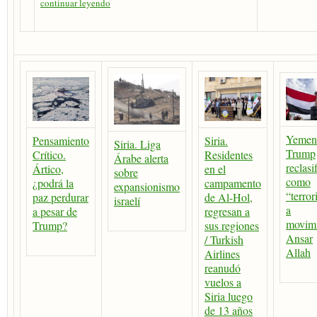
continuar leyendo
Yemen
Pensamiento
Siria.
Siria. Liga
Trump
Crítico.
Residentes
Árabe alerta
reclasi
Ártico,
en el
sobre
como
¿podrá la
campamento
expansionismo
“terror
paz perdurar
de Al-Hol,
israelí
a
a pesar de
regresan a
movim
Trump?
sus regiones
Ansar
/ Turkish
Allah
Airlines
reanudó
vuelos a
Siria luego
de 13 años