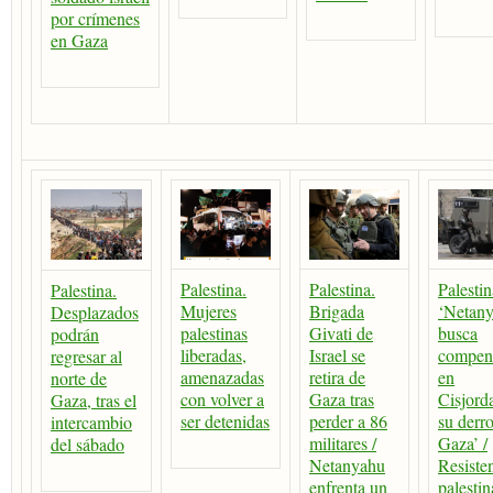
por crímenes
en Gaza
Palestina.
Palestina.
Palestin
Palestina.
Mujeres
Brigada
‘Netan
Desplazados
palestinas
Givati de
busca
podrán
liberadas,
Israel se
compen
regresar al
amenazadas
retira de
en
norte de
con volver a
Gaza tras
Cisjord
Gaza, tras el
ser detenidas
perder a 86
su derro
intercambio
militares /
Gaza’ /
del sábado
Netanyahu
Resiste
enfrenta un
palestin