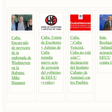
Cuba. Unión
Cuba.
Irán.
Cuba.
de Escritores
“¡Cuba
Rechaz
Encargado
y Artistas de
Vencerá,
“infund
de negocios
Cuba
Cuba no está
acusaci
de la
repudia
sola!”:
EEUU
embajada de
nuevo acto
declaración
contra 
Washington
de agresión
del Instituto
en la
del gobierno
Cubano de
Habana:
de EEUU
Amistad con
Mike
(+video)
los Pueblos
Hammer