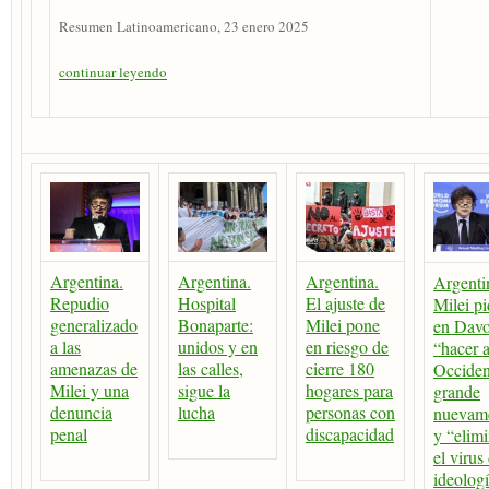
Resumen Latinoamericano, 23 enero 2025
continuar leyendo
Argentina.
Argentina.
Argentina.
Argenti
Repudio
Hospital
El ajuste de
Milei pi
generalizado
Bonaparte:
Milei pone
en Dav
a las
unidos y en
en riesgo de
“hacer 
amenazas de
las calles,
cierre 180
Occiden
Milei y una
sigue la
hogares para
grande
denuncia
lucha
personas con
nuevam
penal
discapacidad
y “elimi
el virus
ideolog