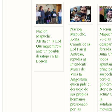
Nación
Nación
Nación
Mapuche.
Mapuch
Mapuche.
Kona
76 días 
Alerta en la Lof
Camila de la
desapar
Quemquemtrew
Lof Paicil
forzada
ante un posible
Antreao,
Julia Ch
desalojo en El
repudia al
todos
Bolsón
Intendente
apuntan
Murer de
principa
Villa la
sospec
Angostura
pero el
quien pide el
gobiern
desalojo de
Boric n
sus propios
actúa/ 
hermanos
la
presionado
solidari
por las
moviliz