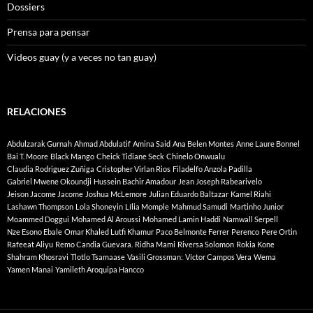
Dossiers
Prensa para pensar
Videos guay (y a veces no tan guay)
RELACIONES
Abdulzarak Gurnah
Ahmad Abdulatif
Amina Said
Ana Belen Montes
Anne Laure Bonnel
Bai T. Moore
Black Mango
Cheick Tidiane Seck
Chinelo Onwualu
Claudia Rodriguez Zuñiga
Cristopher Virlan Rios
Filadelfo Anzola Padilla
Gabriel Mwene Okoundji
Hussein Bachir Amadour
Jean Joseph Rabearivelo
Jeison Jacome Jacome
Joshua McLemore
Julian Eduardo Baltazar
Kamel Riahi
Lashawn Thompson
Lola Shoneyin
Lília Momple
Mahmud Samudi
Martinho Junior
Moammed Doggui
Mohamed Al Aroussi
Mohamed Lamin Haddi
Namwall Serpell
Nze Esono Ebale
Omar Khaled Lutfi Khamur
Paco Belmonte Ferrer
Perenco
Pere Ortin
Rafeeat Aliyu
Remo Candia Guevara.
Ridha Mami
Riversa Solomon
Rokia Kone
Shahram Khosravi
Tlotlo Tsamaase
Vasili Grossman:
Víctor Campos Vera
Wema
Yamen Manai
Yamileth Aroquipa Hancco