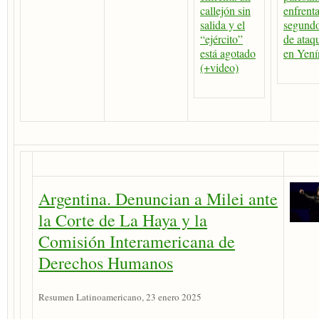
callejón sin
enfrent
salida y el
segundo
“ejército”
de ataq
está agotado
en Yení
(+video)
Argentina. Denuncian a Milei ante
la Corte de La Haya y la
Comisión Interamericana de
Derechos Humanos
Resumen Latinoamericano, 23 enero 2025