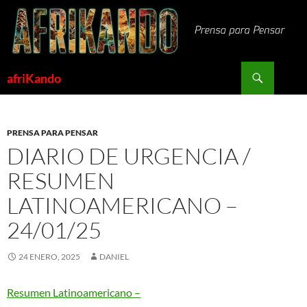
Saltar
al
contenido
Buscar
afriKando
PRENSA PARA PENSAR
DIARIO DE URGENCIA /
RESUMEN
LATINOAMERICANO –
24/01/25
24 ENERO, 2025
DANIEL
Resumen Latinoamericano –