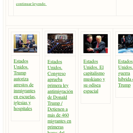
continuar leyendo
Estados
Estados
Estados
Estados
Unidos.
Unidos. El
Unidos.
Unidos.
Trump
capitalismo
guerra
Congreso
autoriza
muskiano y
híbrida
aprueba
arrestos de
su odisea
Trump
primera ley
inmigrantes
espacial
antimigración
en escuelas,
de Donald
iglesias y
Trump /
hospitales
Detienen a
más de 460
migrantes en
primeras
horas del