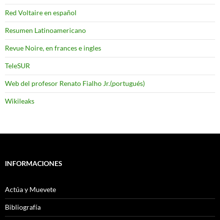
Red Voltaire en español
Resumen Latinoamericano
Revue Noire, en frances e ingles
TeleSUR
Web del profesor Renato Fialho Jr.(portugués)
Wikileaks
INFORMACIONES
Actúa y Muevete
Bibliografía