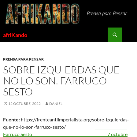
Saltar
al
contenido
Buscar
afriKando
PRENSA PARA PENSAR
SOBRE IZQUIERDAS QUE
NO LO SON. FARRUCO
SESTO
12 OCTUBRE, 2022
DANIEL
Fuente:
https://frenteantiimperialista.org/sobre-izquierdas-
que-no-lo-son-farruco-sesto/
Farruco Sesto
7 octubre