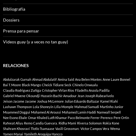
Bibliografía
Dossiers
Prensa para pensar
Videos guay (y a veces no tan guay)
RELACIONES
Abdulzarak Gurnah
Ahmad Abdulatif
Amina Said
Ana Belen Montes
Anne Laure Bonnel
Bai T. Moore
Black Mango
Cheick Tidiane Seck
Chinelo Onwualu
Claudia Rodriguez Zuñiga
Cristopher Virlan Rios
Filadelfo Anzola Padilla
Gabriel Mwene Okoundji
Hussein Bachir Amadour
Jean Joseph Rabearivelo
Jeison Jacome Jacome
Joshua McLemore
Julian Eduardo Baltazar
Kamel Riahi
Lashawn Thompson
Lola Shoneyin
Lília Momple
Mahmud Samudi
Martinho Junior
Moammed Doggui
Mohamed Al Aroussi
Mohamed Lamin Haddi
Namwall Serpell
Nze Esono Ebale
Omar Khaled Lutfi Khamur
Paco Belmonte Ferrer
Perenco
Pere Ortin
Rafeeat Aliyu
Remo Candia Guevara.
Ridha Mami
Riversa Solomon
Rokia Kone
Shahram Khosravi
Tlotlo Tsamaase
Vasili Grossman:
Víctor Campos Vera
Wema
Yamen Manai
Yamileth Aroquipa Hancco