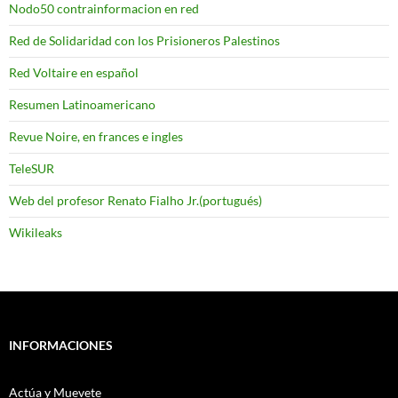
Nodo50 contrainformacion en red
Red de Solidaridad con los Prisioneros Palestinos
Red Voltaire en español
Resumen Latinoamericano
Revue Noire, en frances e ingles
TeleSUR
Web del profesor Renato Fialho Jr.(portugués)
Wikileaks
INFORMACIONES
Actúa y Muevete