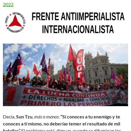
2022
Decía,
Sun Tzu
,
más o menos
:
“Si conoces a tu enemigo y te
conoces a tí mismo, no deberías temer el resultado de mil
batallas”
El problema está, digo yo, cuando se difuminan los