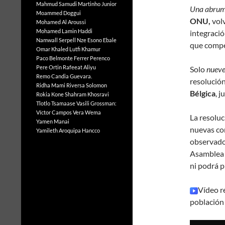
Mahmud Samudi
Martinho Junior
Una abrum
Moammed Doggui
ONU,
volv
Mohamed Al Aroussi
Mohamed Lamin Haddi
integració
Namwall Serpell
Nze Esono Ebale
que compe
Omar Khaled Lutfi Khamur
Paco Belmonte Ferrer
Perenco
Pere Ortin
Rafeeat Aliyu
Solo
nueve
Remo Candia Guevara.
resolució
Ridha Mami
Riversa Solomon
Bélgica
, j
Rokia Kone
Shahram Khosravi
Tlotlo Tsamaase
Vasili Grossman:
Víctor Campos Vera
Wema
La resolu
Yamen Manai
nuevas co
Yamileth Aroquipa Hancco
observado
Asamblea 
ni podrá 
Vídeo r
población