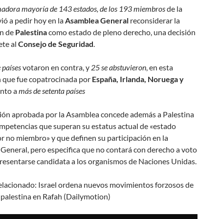
adora mayoría de 143 estados, de los 193 miembros
de la
ió a pedir hoy en la
Asamblea General
reconsiderar la
n de
Palestina
como estado de pleno derecho, una decisión
te al
Consejo de Seguridad
.
 países
votaron en contra, y
25 se abstuvieron
, en esta
n que fue copatrocinada por
España, Irlanda, Noruega y
unto a
más de setenta países
ción aprobada por la Asamblea concede además a Palestina
mpetencias que superan su estatus actual de «estado
r no miembro» y que definen su participación en la
General, pero especifica que no contará con derecho a voto
presentarse candidata a los organismos de Naciones Unidas.
elacionado
: Israel ordena nuevos movimientos forzosos de
 palestina en Rafah (Dailymotion)