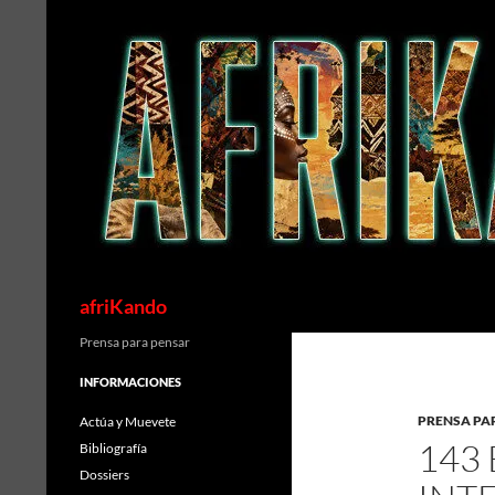
Saltar
al
contenido
Buscar
afriKando
Prensa para pensar
INFORMACIONES
PRENSA PA
Actúa y Muevete
143
Bibliografía
Dossiers