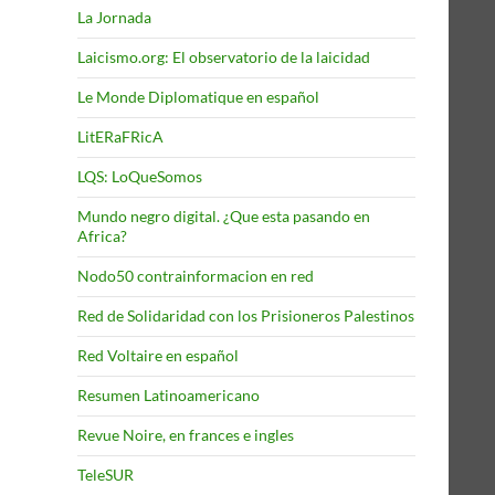
La Jornada
Laicismo.org: El observatorio de la laicidad
Le Monde Diplomatique en español
LitERaFRicA
LQS: LoQueSomos
Mundo negro digital. ¿Que esta pasando en
Africa?
Nodo50 contrainformacion en red
Red de Solidaridad con los Prisioneros Palestinos
Red Voltaire en español
Resumen Latinoamericano
Revue Noire, en frances e ingles
TeleSUR