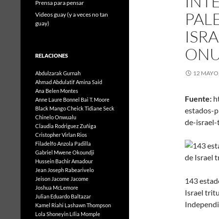
INT
Prensa para pensar
PAL
Videos guay (y a veces no tan
guay)
ISRA
ON
RELACIONES
12 MAYO,
Abdulzarak Gurnah
Ahmad Abdulatif
Amina Said
Ana Belen Montes
Fuente:
ht
Anne Laure Bonnel
Bai T. Moore
Black Mango
Cheick Tidiane Seck
estados-p
Chinelo Onwualu
de-israe
Claudia Rodriguez Zuñiga
Cristopher Virlan Rios
Filadelfo Anzola Padilla
Gabriel Mwene Okoundji
Hussein Bachir Amadour
Jean Joseph Rabearivelo
Jeison Jacome Jacome
143 estado
Joshua McLemore
Israel tri
Julian Eduardo Baltazar
Independi
Kamel Riahi
Lashawn Thompson
Lola Shoneyin
Lília Momple