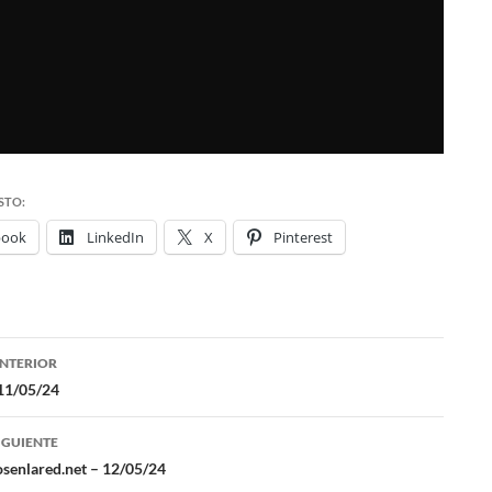
STO:
book
LinkedIn
X
Pinterest
NTERIOR
ación
11/05/24
IGUIENTE
das
osenlared.net – 12/05/24