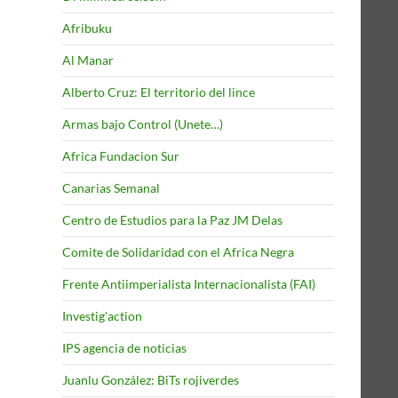
Afribuku
Al Manar
Alberto Cruz: El territorio del lince
Armas bajo Control (Unete…)
Africa Fundacion Sur
Canarias Semanal
Centro de Estudios para la Paz JM Delas
Comite de Solidaridad con el Africa Negra
Frente Antiimperialista Internacionalista (FAI)
Investig'action
IPS agencia de noticias
Juanlu González: BiTs rojiverdes