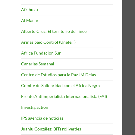
Afribuku
Al Manar
Alberto Cruz: El territorio del lince
Armas bajo Control (Unete…)
Africa Fundacion Sur
Canarias Semanal
Centro de Estudios para la Paz JM Delas
Comite de Solidaridad con el Africa Negra
Frente Antiimperialista Internacionalista (FAI)
Investig'action
IPS agencia de noticias
Juanlu González: BiTs rojiverdes