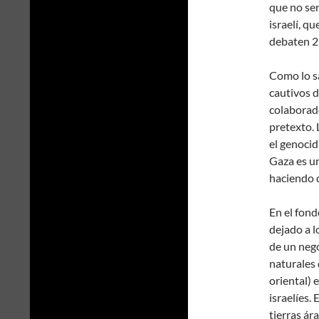
que no ser
israelí, q
debaten 2
Como lo sa
cautivos 
colaborado
pretexto. 
el genocid
Gaza es un
haciendo d
En el fond
dejado a l
de un nego
naturales 
oriental) 
israelíes.
tierras ár