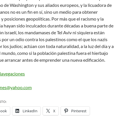
o de Washington y sus aliados europeos, y la licuadora de
nos no es un fin en sí, sino un medio para obtener
s y posiciones geopolíticas. Por más que el racismo y la
ia hayan sido inculcados durante décadas a buena parte de
ón israelí, los mandamases de Tel Aviv ni siquiera están
por un odio contra los palestinos como el que los nazis
r los judíos; actúan con toda naturalidad, a la luz del día y a
el mundo, como si la población palestina fuera el hierbajo
ue arrancar antes de emprender una nueva edificación.
vegaciones
ones@yahoo.com
STO:
book
LinkedIn
X
Pinterest