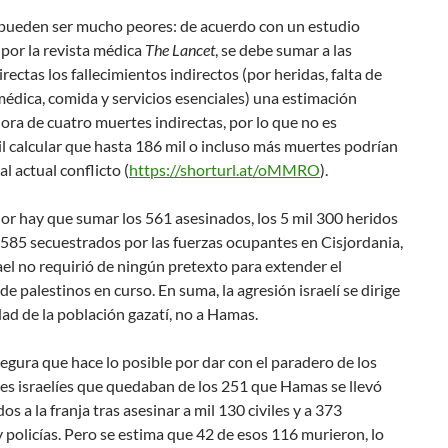
 pueden ser mucho peores: de acuerdo con un estudio
por la revista médica
The Lancet
, se debe sumar a las
rectas los fallecimientos indirectos (por heridas, falta de
édica, comida y servicios esenciales)
una estimación
ora de cuatro muertes indirectas
, por lo que
no es
l calcular que hasta 186 mil o incluso más muertes podrían
 al actual conflicto
(
https://shorturl.at/oMMRO
).
ior hay que sumar los 561 asesinados, los 5 mil 300 heridos
l 585 secuestrados por las fuerzas ocupantes en Cisjordania,
el no requirió de ningún pretexto para extender el
de palestinos en curso. En suma, la agresión israelí se dirige
idad de la población gazatí, no a Hamas.
segura que hace lo posible por dar con el paradero de los
es israelíes que quedaban de los 251 que Hamas se llevó
os a la franja tras asesinar a mil 130 civiles y a 373
 policías. Pero se estima que 42 de esos 116 murieron, lo