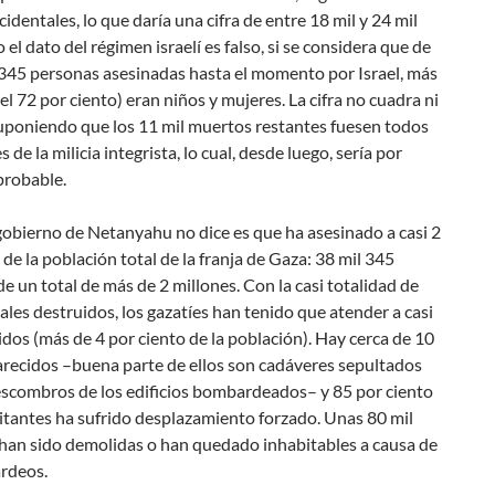
identales, lo que daría una cifra de entre 18 mil y 24 mil
o el dato del régimen israelí es falso, si se considera que de
 345 personas asesinadas hasta el momento por Israel, más
(el 72 por ciento) eran niños y mujeres. La cifra no cuadra ni
suponiendo que los 11 mil muertos restantes fuesen todos
 de la milicia integrista, lo cual, desde luego, sería por
robable.
gobierno de Netanyahu no dice es que ha asesinado a casi 2
 de la población total de la franja de Gaza: 38 mil 345
e un total de más de 2 millones. Con la casi totalidad de
ales destruidos, los gazatíes han tenido que atender a casi
idos (más de 4 por ciento de la población). Hay cerca de 10
arecidos –buena parte de ellos son cadáveres sepultados
escombros de los edificios bombardeados– y 85 por ciento
itantes ha sufrido desplazamiento forzado. Unas 80 mil
 han sido demolidas o han quedado inhabitables a causa de
rdeos.