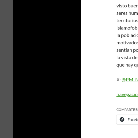
visto buen
seres huma
territorio
islamofob
la poblaci
motivados 
sentían po
la vista d
que hay q
X:
@PM_Na
navegaci
COMPARTE E
Face