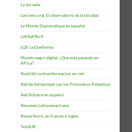
La Jornada
Laicismo.org: El observatorio de la laicidad
Le Monde Diplomatique en español
LitERaFRicA
LQS: LoQueSomos
Mundo negro digital. ¿Que esta pasando en
Africa?
Nodo50 contrainformacion en red
Red de Solidaridad con los Prisioneros Palestinos
Red Voltaire en español
Resumen Latinoamericano
Revue Noire, en frances e ingles
TeleSUR