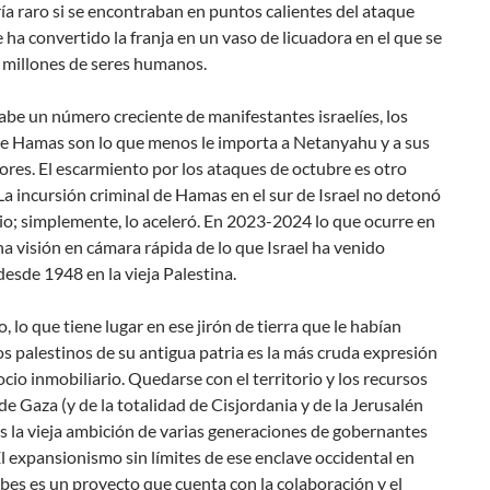
ía raro si se encontraban en puntos calientes del ataque
ue ha convertido la franja en un vaso de licuadora en el que se
 millones de seres humanos.
be un número creciente de manifestantes israelíes, los
de Hamas son lo que menos le importa a Netanyahu y a sus
res. El escarmiento por los ataques de octubre es otro
La incursión criminal de Hamas en el sur de Israel no detonó
io; simplemente, lo aceleró. En 2023-2024 lo que ocurre en
a visión en cámara rápida de lo que Israel ha venido
esde 1948 en la vieja Palestina.
o, lo que tiene lugar en ese jirón de tierra que le habían
os palestinos de su antigua patria es la más cruda expresión
cio inmobiliario. Quedarse con el territorio y los recursos
de Gaza (y de la totalidad de Cisjordania y de la Jerusalén
es la vieja ambición de varias generaciones de gobernantes
 El expansionismo sin límites de ese enclave occidental en
abes es un proyecto que cuenta con la colaboración y el