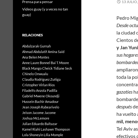
Prensa para pensar
13 JULIO
Videos guay (y a veces no tan
guay)
Pedro Mig
Desde octu
la ciudad 
RELACIONES
Cientos de
Abdulzarak Gurnah
y Jan Yuni
Ahmad Abdulatif
Amina Said
sus hogares
Ana Belen Montes
bombardeos
Anne Laure Bonnel
Bai T. Moore
Black Mango
Cheick Tidiane Seck
ampliaron 
Chinelo Onwualu
toda la po
Claudia Rodriguez Zuñiga
concentra
Cristopher Virlan Rios
Filadelfo Anzola Padilla
gazatíes
ha
Gabriel Mwene Okoundji
bombardeo
Hussein Bachir Amadour
después
de 
Jean Joseph Rabearivelo
Jeison Jacome Jacome
ha vuelto 
Joshua McLemore
mil, menos
Julian Eduardo Baltazar
Tel Aviv a
Kamel Riahi
Lashawn Thompson
Lola Shoneyin
Lília Momple
efectivos