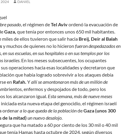
, 2024
DANIEL
uel
bre pasado
, el régimen de
Tel Aviv
ordenó la evacuación de
de
Gaza,
que tenía por entonces unos 650 mil habitantes.
 miles de ellos tuvieron que salir hacia
Breij, Deir
al Balah
s
y muchos de quienes no lo hicieron
fueron despedazados en
, en sus escuelas, en sus hospitales o en sus templos por los
 israelíes
. En los meses subsecuentes, los ocupantes
sus operaciones hacia esas localidades y decretaron que
blación que había logrado sobrevivir a los ataques debía
rse en
Rafah.
Y
allí se amontonaron más de un millón de
mbrientos, enfermos y despojados de todo, pero los
s los alcanzaron igual.
Esta semana, más de nueve meses
iniciada esta nueva etapa del genocidio, el régimen israelí
a ordenar
a lo que queda de la población
de
Gaza (unos 300
 de la mitad)
un nuevo desalojo.
segura que ha matado a 60 por ciento de los 30 mil o 40 mil
 que tenía Hamas hasta octubre de 2024, según diversos