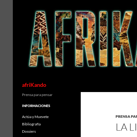
Saltar
al
contenido
Buscar
afriKando
Prensa para pensar
INFORMACIONES
PRENSA PA
Actúa y Muevete
LA 
Bibliografía
Dossiers