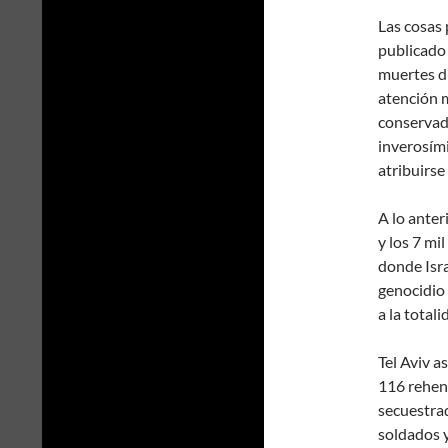
Las cosas
publicado 
muertes di
atención m
conservad
inverosími
atribuirse
A lo anter
y los 7 mi
donde Isra
genocidio 
a la total
Tel Aviv a
116 rehen
secuestrad
soldados y