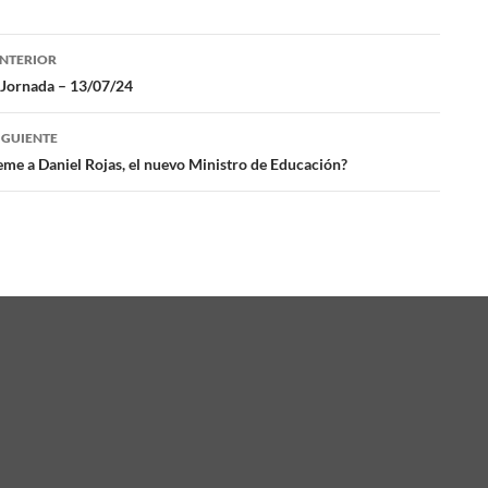
NTERIOR
ación
 Jornada – 13/07/24
IGUIENTE
das
eme a Daniel Rojas, el nuevo Ministro de Educación?