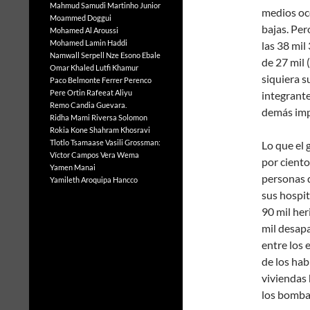
Mahmud Samudi
Martinho Junior
medios occ
Moammed Doggui
bajas. Per
Mohamed Al Aroussi
Mohamed Lamin Haddi
las 38 mil
Namwall Serpell
Nze Esono Ebale
de 27 mil 
Omar Khaled Lutfi Khamur
siquiera 
Paco Belmonte Ferrer
Perenco
Pere Ortin
Rafeeat Aliyu
integrantes
Remo Candia Guevara.
demás imp
Ridha Mami
Riversa Solomon
Rokia Kone
Shahram Khosravi
Tlotlo Tsamaase
Vasili Grossman:
Lo que el 
Víctor Campos Vera
Wema
por ciento
Yamen Manai
personas d
Yamileth Aroquipa Hancco
sus hospit
90 mil her
mil desap
entre los 
de los hab
viviendas
los bomba