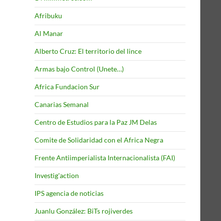
Afribuku
Al Manar
Alberto Cruz: El territorio del lince
Armas bajo Control (Unete…)
Africa Fundacion Sur
Canarias Semanal
Centro de Estudios para la Paz JM Delas
Comite de Solidaridad con el Africa Negra
Frente Antiimperialista Internacionalista (FAI)
Investig'action
IPS agencia de noticias
Juanlu González: BiTs rojiverdes