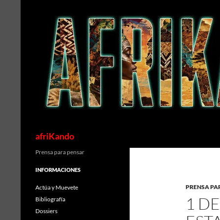
Saltar
al
contenido
Buscar
afriKando
Prensa para pensar
INFORMACIONES
PRENSA PA
Actúa y Muevete
1 DE
Bibliografía
Dossiers