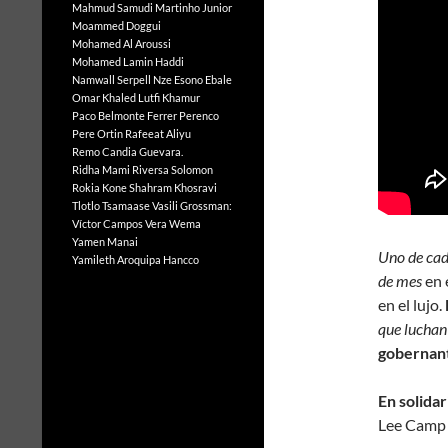
Mahmud Samudi
Martinho Junior
Moammed Doggui
Mohamed Al Aroussi
Mohamed Lamin Haddi
Namwall Serpell
Nze Esono Ebale
Omar Khaled Lutfi Khamur
Paco Belmonte Ferrer
Perenco
Pere Ortin
Rafeeat Aliyu
Remo Candia Guevara.
Ridha Mami
Riversa Solomon
Rokia Kone
Shahram Khosravi
Tlotlo Tsamaase
Vasili Grossman:
Víctor Campos Vera
Wema
Yamen Manai
Uno de cad
Yamileth Aroquipa Hancco
de mes
en 
en el lujo.
que luchan
gobernan
En solida
Lee Camp