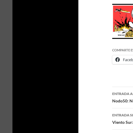
COMPARTE E
Face
ENTRADA A
Naveg
Nodo50: No
de
ENTRADA S
entra
Viento Sur: