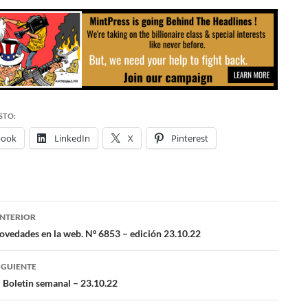
STO:
book
LinkedIn
X
Pinterest
NTERIOR
ación
vedades en la web. Nº 6853 – edición 23.10.22
IGUIENTE
das
 Boletin semanal – 23.10.22