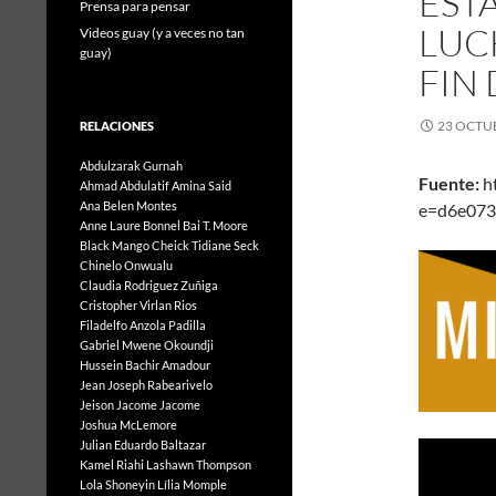
EST
Prensa para pensar
LUC
Videos guay (y a veces no tan
guay)
FIN
23 OCTUB
RELACIONES
Abdulzarak Gurnah
Fuente:
ht
Ahmad Abdulatif
Amina Said
Ana Belen Montes
e=d6e073
Anne Laure Bonnel
Bai T. Moore
Black Mango
Cheick Tidiane Seck
Chinelo Onwualu
Claudia Rodriguez Zuñiga
Cristopher Virlan Rios
Filadelfo Anzola Padilla
Gabriel Mwene Okoundji
Hussein Bachir Amadour
Jean Joseph Rabearivelo
Jeison Jacome Jacome
Joshua McLemore
Julian Eduardo Baltazar
Kamel Riahi
Lashawn Thompson
Lola Shoneyin
Lília Momple