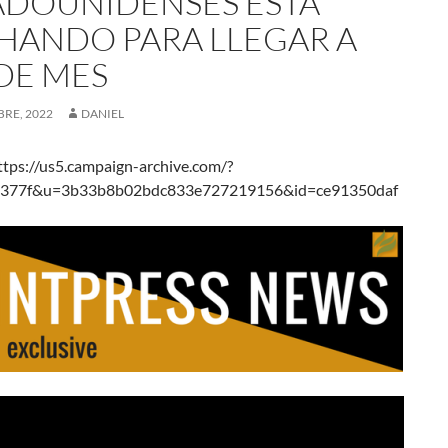
ADOUNIDENSES ESTÁ
HANDO PARA LLEGAR A
 DE MES
RE, 2022
DANIEL
tps://us5.campaign-archive.com/?
377f&u=3b33b8b02bdc833e727219156&id=ce91350daf