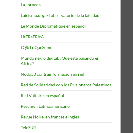
La Jornada
Laicismo.org: El observatorio de la laicidad
Le Monde Diplomatique en español
LitERaFRicA
LQS: LoQueSomos
Mundo negro digital. ¿Que esta pasando en
Africa?
Nodo50 contrainformacion en red
Red de Solidaridad con los Prisioneros Palestinos
Red Voltaire en español
Resumen Latinoamericano
Revue Noire, en frances e ingles
TeleSUR