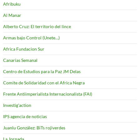
Afribuku
Al Manar
Alberto Cruz: El territorio del lince
Armas bajo Control (Unete…)
Africa Fundacion Sur
Canarias Semanal
Centro de Estudios para la Paz JM Delas
Comite de Solidaridad con el Africa Negra
Frente Antiimperialista Internacionalista (FAI)
Investig'action
IPS agencia de noticias
Juanlu González: BiTs rojiverdes
La Jornada