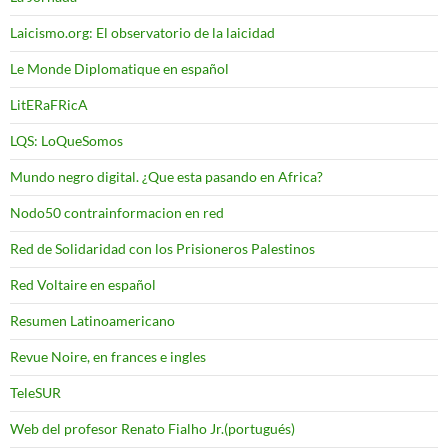
Laicismo.org: El observatorio de la laicidad
Le Monde Diplomatique en español
LitERaFRicA
LQS: LoQueSomos
Mundo negro digital. ¿Que esta pasando en Africa?
Nodo50 contrainformacion en red
Red de Solidaridad con los Prisioneros Palestinos
Red Voltaire en español
Resumen Latinoamericano
Revue Noire, en frances e ingles
TeleSUR
Web del profesor Renato Fialho Jr.(portugués)