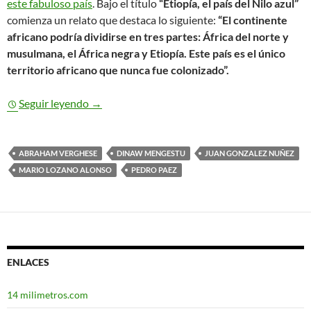
este fabuloso país
. Bajo el título
“Etiopía, el país del Nilo azul”
comienza un relato que destaca lo siguiente:
“El continente
africano podría dividirse en tres partes: África del norte y
musulmana, el África negra y Etiopía. Este país es el único
territorio africano que nunca fue colonizado”.
Seguir leyendo
Etiopía se deshace de sus clichés en “Historia
→
ABRAHAM VERGHESE
DINAW MENGESTU
JUAN GONZALEZ NUÑEZ
MARIO LOZANO ALONSO
PEDRO PAEZ
ENLACES
14 milimetros.com