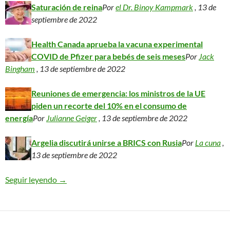
Saturación de reina
Por
el Dr. Binoy Kampmark
, 13 de
septiembre de 2022
Health Canada aprueba la vacuna experimental
COVID de Pfizer para bebés de seis meses
Por
Jack
Bingham
, 13 de septiembre de 2022
Reuniones de emergencia: los ministros de la UE
piden un recorte del 10% en el consumo de
energía
Por
Julianne Geiger
, 13 de septiembre de 2022
Argelia discutirá unirse a BRICS con Rusia
Por
La cuna
,
13 de septiembre de 2022
Seguir leyendo
Global Research: Últimas noticias e historias de
→