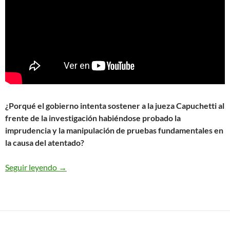
¿Porqué el gobierno intenta sostener a la jueza Capuchetti al
frente de la investigación habiéndose probado la
imprudencia y la manipulación de pruebas fundamentales en
la causa del atentado?
Seguir leyendo
¿Existe relación entre el padre fascista de Martín
→