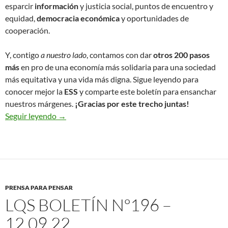
esparcir
información
y justicia social, puntos de encuentro y
equidad,
democracia económica
y oportunidades de
cooperación.
Y, contigo
a nuestro lado
, contamos con dar
otros 200 pasos
más
en pro de una economía más solidaria para una sociedad
más equitativa y una vida más digna. Sigue leyendo para
conocer mejor la
ESS
y comparte este boletín para ensanchar
nuestros márgenes.
¡Gracias por este trecho juntas!
Seguir leyendo
Boletín Economía Solidaria (ESS), todo un cami
→
PRENSA PARA PENSAR
LQS BOLETÍN Nº196 –
12.09.22