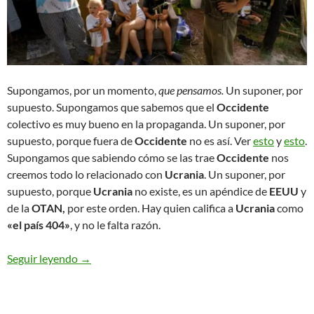
Supongamos, por un momento,
que pensamos.
Un suponer, por
supuesto. Supongamos que sabemos que el
Occidente
colectivo es muy bueno en la propaganda. Un suponer, por
supuesto, porque fuera de
Occidente
no es así. Ver
esto
y
esto
.
Supongamos que sabiendo cómo se las trae
Occidente
nos
creemos todo lo relacionado con
Ucrania
. Un suponer, por
supuesto, porque
Ucrania
no existe, es un apéndice de
EEUU
y
de la
OTAN,
por este orden. Hay quien califica a
Ucrania
como
«el país 404»
, y no le falta razón.
Seguir leyendo
El lince. Un suponer
→