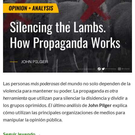
Las personas
más poderosas
del mundo no solo dependen de la
violencia para mantener su poder. La propaganda
es otra
herramienta
que utilizan para silenciar la disidencia y dividir a
los grupos oprimidos.
El último análisis
de
John Pilger
explica
cómo utilizan las principales organizaciones de medios para
manipular la opinión pública.
Seguir leyendo
Silenciando a los corderos. Como funciona la 
→