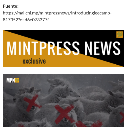
Fuente:
https://mailchi.mp/mintpressnews/introducingleecamp-
817352?e=d6e073377f