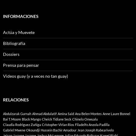
INFORMACIONES
Actúa y Muevete
Bibliografía
Dossiers
Prensa para pensar
Videos guay (y a veces no tan guay)
RELACIONES
Abdulzarak Gurnah
Ahmad Abdulatif
Amina Said
Ana Belen Montes
Anne Laure Bonnel
Bai T. Moore
Black Mango
Cheick Tidiane Seck
Chinelo Onwualu
Claudia Rodriguez Zuñiga
Cristopher Virlan Rios
Filadelfo Anzola Padilla
Gabriel Mwene Okoundji
Hussein Bachir Amadour
Jean Joseph Rabearivelo
Jeison Jacome Jacome
Joshua McLemore
Julian Eduardo Baltazar
Kamel Riahi