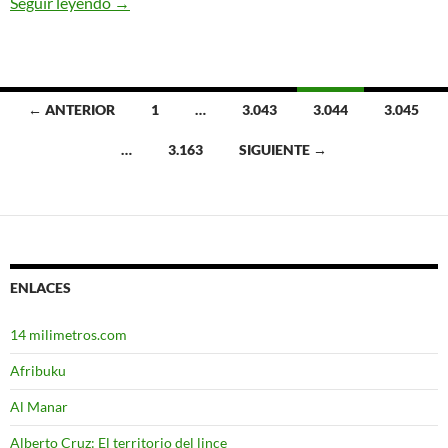
Seguir leyendo
Colonialismo climático
→
← ANTERIOR
1
…
3.043
3.044
3.045
Ir
…
3.163
SIGUIENTE →
a
las
entradas
ENLACES
14 milimetros.com
Afribuku
Al Manar
Alberto Cruz: El territorio del lince