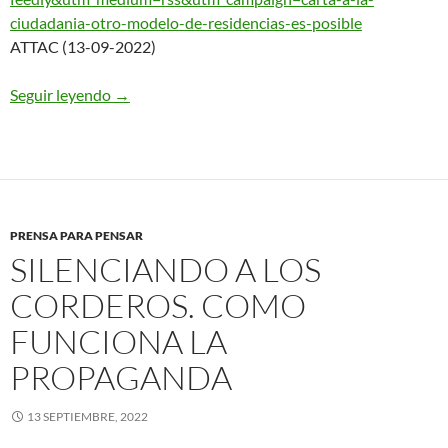
ciudadania
-otro-modelo-de-residencias-
es-posible
ATTAC (13-09-2022)
Seguir leyendo
Nodo50: Novedades en la web. Nº 6813 – 13.09.
→
PRENSA PARA PENSAR
SILENCIANDO A LOS
CORDEROS. COMO
FUNCIONA LA
PROPAGANDA
13 SEPTIEMBRE, 2022