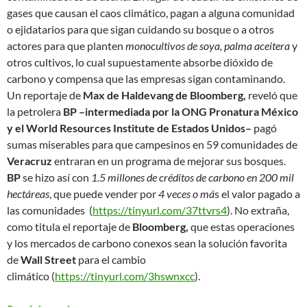
gases que causan el caos climático, pagan a alguna comunidad
o ejidatarios para que sigan cuidando su bosque o a otros
actores para que planten
monocultivos de soya,
palma aceitera
y
otros cultivos, lo cual supuestamente absorbe dióxido de
carbono y
compensa
que las empresas sigan contaminando.
Un reportaje de
Max de Haldevang de Bloomberg,
reveló que
la petrolera
BP –intermediada por la ONG Pronatura México
y el World Resources Institute de Estados Unidos–
pagó
sumas miserables para que campesinos en 59 comunidades de
Veracruz
entraran en un programa de
mejorar
sus bosques.
BP
se hizo así con
1.5 millones de créditos de carbono en 200 mil
hectáreas
, que puede vender por
4 veces o má
s el valor pagado a
las comunidades (
https://tinyurl.com/37ttvrs4
). No extraña,
como titula el reportaje de
Bloomberg,
que estas operaciones
y los mercados de carbono conexos sean
la solución favorita
de
Wall Street
para el cambio
climático
(
https://tinyurl.com/3hswnxcc
).