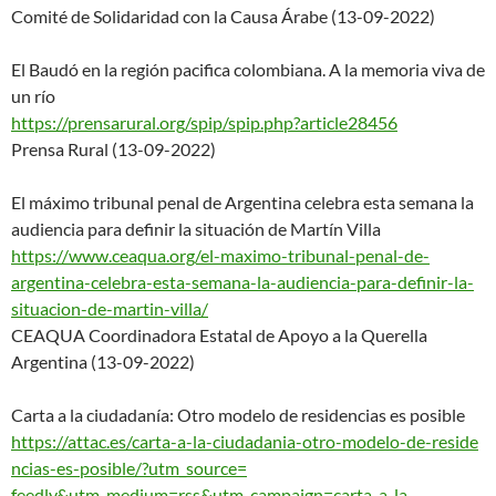
Comité de Solidaridad con la Causa Árabe (13-09-2022)
El Baudó en la región pacifica colombiana. A la memoria viva de
un río
https://prensarural.org/spip/s
pip.php?article28456
Prensa Rural (13-09-2022)
El máximo tribunal penal de Argentina celebra esta semana la
audiencia para definir la situación de Martín Villa
https://www.ceaqua.org/el-maxi
mo-tribunal-penal-de-
argentina
-celebra-esta-semana-la-
audiencia-para-definir-la-
situ
acion-de-martin-villa/
CEAQUA Coordinadora Estatal de Apoyo a la Querella
Argentina (13-09-2022)
Carta a la ciudadanía: Otro modelo de residencias es posible
https://attac.es/carta-a-la-ci
udadania-otro-modelo-de-reside
ncias-es-posible/?utm_source=
feedly&utm_medium=rss&utm_
campaign=carta-a-la-